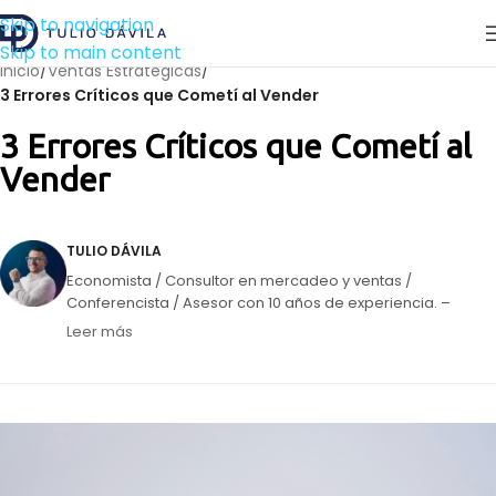
Skip to navigation
Skip to main content
Inicio
/
Ventas Estratégicas
/
3 Errores Críticos que Cometí al Vender
3 Errores Críticos que Cometí al
Vender
TULIO DÁVILA
Economista / Consultor en mercadeo y ventas /
Conferencista / Asesor con 10 años de experiencia. –
Panelista semanal en Circuito Éxitos de Unión Radio. –
Leer más
Director de la agencia de mercadeo Impulsa Creativos. –
Creador de vallasvenezuela.com, mi apuesta para
dinamizar el mercado de la publicidad exterior.