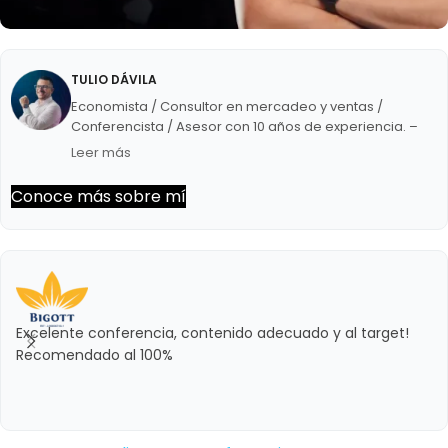
TULIO DÁVILA
Economista / Consultor en mercadeo y ventas /
Conferencista / Asesor con 10 años de experiencia. –
Panelista semanal en Circuito Éxitos de Unión Radio. –
Leer más
Director de la agencia de mercadeo Impulsa Creativos.
– Creador de vallasvenezuela.com, mi apuesta para
Conoce más sobre mí
dinamizar el mercado de la publicidad exterior.
Excelente conferencia, contenido adecuado y al target!
Recomendado al 100%