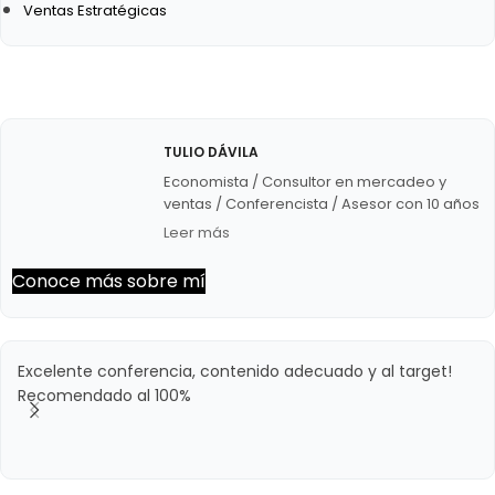
Ventas Estratégicas
TULIO DÁVILA
Economista / Consultor en mercadeo y
ventas / Conferencista / Asesor con 10 años
de experiencia. – Panelista semanal en
Leer más
Circuito Éxitos de Unión Radio. – Director de
la agencia de mercadeo Impulsa Creativos.
Conoce más sobre mí
– Creador de vallasvenezuela.com, mi
apuesta para dinamizar el mercado de la
publicidad exterior.
Excelente conferencia, contenido adecuado y al target!
Recomendado al 100%