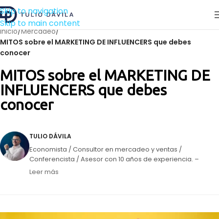
Skip to navigation
Skip to main content
Inicio
/
Mercadeo
/
MITOS sobre el MARKETING DE INFLUENCERS que debes
conocer
MITOS sobre el MARKETING DE
INFLUENCERS que debes
conocer
TULIO DÁVILA
Economista / Consultor en mercadeo y ventas /
Conferencista / Asesor con 10 años de experiencia. –
Panelista semanal en Circuito Éxitos de Unión Radio. –
Leer más
Director de la agencia de mercadeo Impulsa Creativos. –
Creador de vallasvenezuela.com, mi apuesta para
dinamizar el mercado de la publicidad exterior.