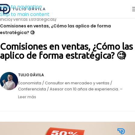
Skip to navigation
Skip to main content
Inicio
/
Ventas Estratégicas
/
Comisiones en ventas, ¿Cómo las aplico de forma
estratégica? 🧐
Comisiones en ventas, ¿Cómo las
aplico de forma estratégica? 🧐
TULIO DÁVILA
Economista / Consultor en mercadeo y ventas /
Conferencista / Asesor con 10 años de experiencia. –
Panelista semanal en Circuito Éxitos de Unión Radio. –
Leer más
Director de la agencia de mercadeo Impulsa Creativos. –
Creador de vallasvenezuela.com, mi apuesta para
dinamizar el mercado de la publicidad exterior.