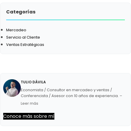
Categorías
Mercadeo
Servicio al Cliente
Ventas Estratégicas
TULIO DÁVILA
Economista / Consultor en mercadeo y ventas /
Conferencista / Asesor con 10 años de experiencia. –
Panelista semanal en Circuito Éxitos de Unión Radio. –
Leer más
Director de la agencia de mercadeo Impulsa Creativos.
– Creador de vallasvenezuela.com, mi apuesta para
Conoce más sobre mí
dinamizar el mercado de la publicidad exterior.